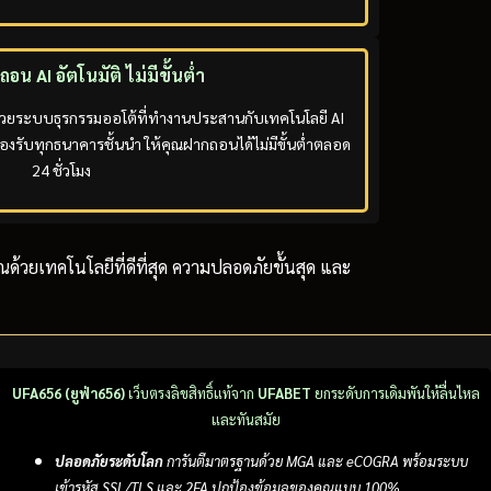
น AI อัตโนมัติ ไม่มีขั้นต่ำ
ด้วยระบบธุรกรรมออโต้ที่ทำงานประสานกับเทคโนโลยี AI
รองรับทุกธนาคารชั้นนำ ให้คุณฝากถอนได้ไม่มีขั้นต่ำตลอด
24 ชั่วโมง
้วยเทคโนโลยีที่ดีที่สุด ความปลอดภัยขั้นสุด และ
UFA656 (ยูฟ่า656)
เว็บตรงลิขสิทธิ์แท้จาก
UFABET
ยกระดับการเดิมพันให้ลื่นไหล
และทันสมัย
ปลอดภัยระดับโลก
การันตีมาตรฐานด้วย MGA และ eCOGRA พร้อมระบบ
เข้ารหัส SSL/TLS และ 2FA ปกป้องข้อมูลของคุณแบบ 100%