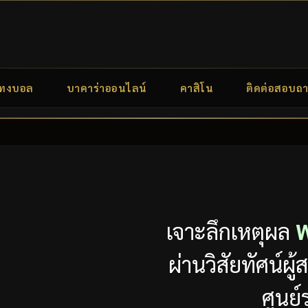
ทงบอล
บาคาร่าออนไลน์
คาสิโน
ติดต่อสอบถ
ตุผลที่ ยูฟ่า656 คือเดิมพ
ครบวงจร มั่นคง จ่ายจริง
เจาะลึกเหตุผล
W
ผ่านวิสัยทัศน์ผ
ศูนย