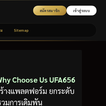
สมัครสมาชิก
เข้าสู่ระบบ
าม
Sitemap
ันด้วยนวัตกรรม AI
hy Choose Us UFA656
ู้สร้างแพลตฟอร์ม ยกระดับ
์รวมการเดิมพัน