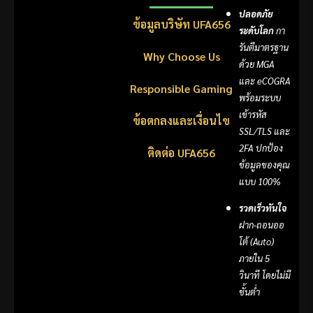
ปลอดภัย
ข้อมูลบริษัท UFA656
ระดับโลก
กา
รันตีมาตรฐาน
Why Choose Us
ด้วย MGA
และ eCOGRA
Responsible Gaming
พร้อมระบบ
เข้ารหัส
ข้อตกลงและเงื่อนไข
SSL/TLS และ
2FA ปกป้อง
ติดต่อ UFA656
ข้อมูลของคุณ
แบบ 100%
รวดเร็วทันใจ
ฝาก-ถอนออ
โต้ (Auto)
ภายใน 5
วินาที โดยไม่มี
ขั้นต่ำ