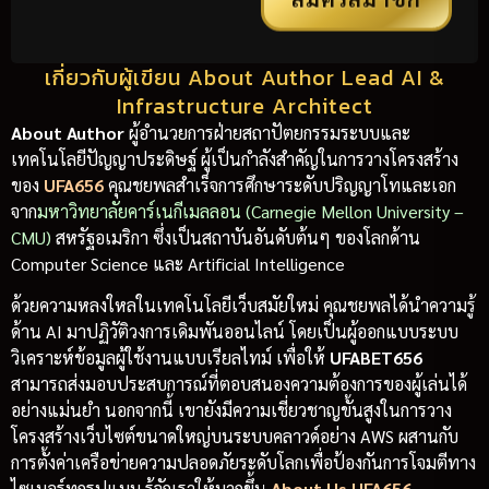
เกี่ยวกับผู้เขียน About Author Lead AI &
Infrastructure Architect
About Author
ผู้อำนวยการฝ่ายสถาปัตยกรรมระบบและ
เทคโนโลยีปัญญาประดิษฐ์ ผู้เป็นกำลังสำคัญในการวางโครงสร้าง
ของ
UFA656
คุณชยพลสำเร็จการศึกษาระดับปริญญาโทและเอก
จาก
มหาวิทยาลัยคาร์เนกีเมลลอน (Carnegie Mellon University –
CMU)
สหรัฐอเมริกา ซึ่งเป็นสถาบันอันดับต้นๆ ของโลกด้าน
Computer Science และ Artificial Intelligence
ด้วยความหลงใหลในเทคโนโลยีเว็บสมัยใหม่ คุณชยพลได้นำความรู้
ด้าน AI มาปฏิวัติวงการเดิมพันออนไลน์ โดยเป็นผู้ออกแบบระบบ
วิเคราะห์ข้อมูลผู้ใช้งานแบบเรียลไทม์ เพื่อให้
UFABET656
สามารถส่งมอบประสบการณ์ที่ตอบสนองความต้องการของผู้เล่นได้
อย่างแม่นยำ นอกจากนี้ เขายังมีความเชี่ยวชาญขั้นสูงในการวาง
โครงสร้างเว็บไซต์ขนาดใหญ่บนระบบคลาวด์อย่าง AWS ผสานกับ
การตั้งค่าเครือข่ายความปลอดภัยระดับโลกเพื่อป้องกันการโจมตีทาง
ไซเบอร์ทุกรูปแบบ รู้จักเราให้มากขึ้น
About Us UFA656